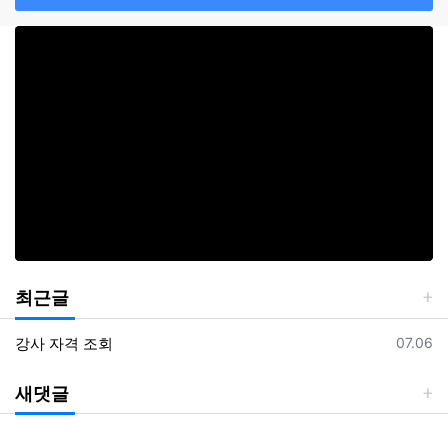
최근글
등록일
강사 자격 조회
07.06
새댓글