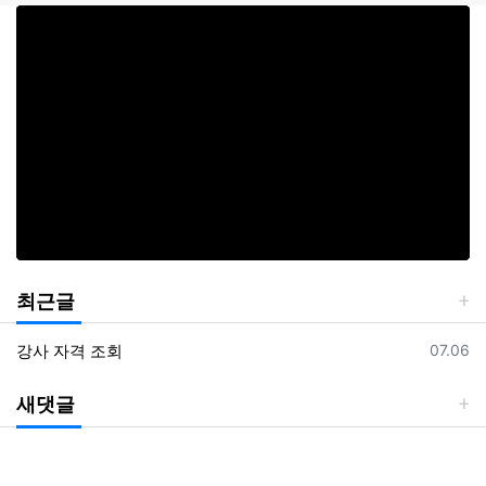
최근글
등록일
강사 자격 조회
07.06
새댓글